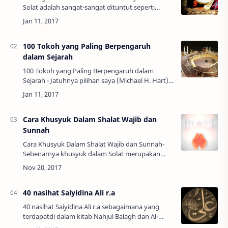
Solat adalah sangat-sangat dituntut seperti
Firman Allah s.w.t “Sesungguhnya beruntunglah
orang-orang yang beriman yaitu orang-orang
ya…
100 Tokoh yang Paling Berpengaruh
dalam Sejarah
100 Tokoh yang Paling Berpengaruh dalam
Sejarah - Jatuhnya pilihan saya (Michael H. Hart)
kepada Nabi Muhammad dalam urutan pertama
daftar Seratus Tokoh yang berpengaruh di dunia
…
Cara Khusyuk Dalam Shalat Wajib dan
Sunnah
Cara Khusyuk Dalam Shalat Wajib dan Sunnah-
Sebenarnya khusyuk dalam Solat merupakan
perkara yang sangat dituntut, seperti Firman
Allah s.w.t yang berarti : "Telah beruntunglah
ora…
40 nasihat Saiyidina Ali r.a
40 nasihat Saiyidina Ali r.a sebagaimana yang
terdapatdi dalam kitab Nahjul Balagh dan Al-
Bayan Wattabyiin r.a. Pendapat seorang tua