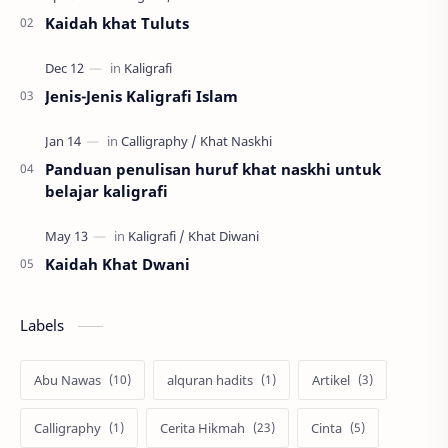
Kaidah khat Tuluts
Jenis-Jenis Kaligrafi Islam
Panduan penulisan huruf khat naskhi untuk
belajar kaligrafi
Kaidah Khat Dwani
Labels
Abu Nawas
alquran hadits
Artikel
Calligraphy
Cerita Hikmah
Cinta