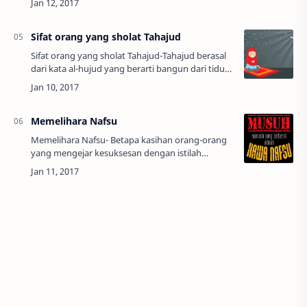
adalah lebih baik daripada tenaga seora…
Sifat orang yang sholat Tahajud
Sifat orang yang sholat Tahajud-Tahajud berasal
dari kata al-hujud yang berarti bangun dari tidur.
Jadi, seorang yang melakukan shalat tahajud
disyaratkan telah menunaikan shalat …
Memelihara Nafsu
Memelihara Nafsu- Betapa kasihan orang-orang
yang mengejar kesuksesan dengan istilah
mencari kenikmatan di hari tua yang belum pasti
kita jalani sampai hari tua, atau mengejar ija…