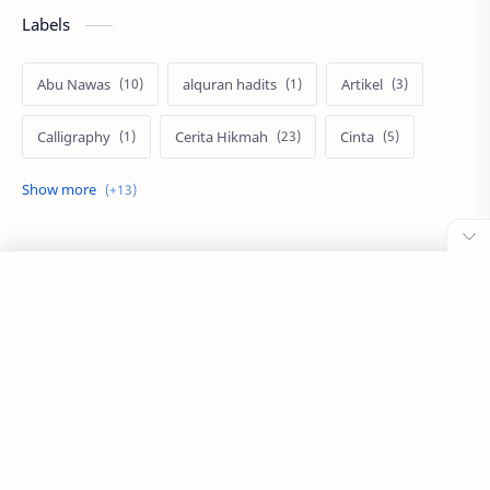
Labels
Abu Nawas
alquran hadits
Artikel
Calligraphy
Cerita Hikmah
Cinta
Dongeng Anak Islami
Dongeng Sebelum Tidur
Kajian Islam
Kaligrafi
Khat Diwani
Khat Farisi
Khat Naskhi
Khat Riq'ah
Khat tsuluts
Kisah Tauladan
Kumpulan Do'a
Lukisan kontemporer
Nama Anak Islami