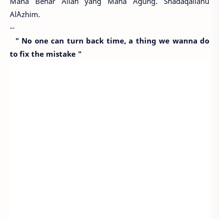
Maha Benar Allah yang Maha Agung. Shadaqallahu
Al`Azhim.
--
" No one can turn back time, a thing we wanna do
to fix the mistake "