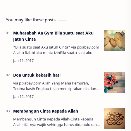
You may like these posts
Muhasabah Aa Gym Bila suatu saat Aku
Jatuh Cinta
"Bila suatu saat Aku Jatuh Cinta" via pixabay.com
Allahu Rabbi aku minta izinBila suatu saat aku
jatuh cinta Jangan biarkan cinta untuk-Mu
berkurang Hingga membuat lalai akan …
Doa untuk kekasih hati
via pixabay.com Allah Yang Maha Pemurah,
Terima kasih Engkau telah menciptakan dia dan
mempertemukan saya dengannya. Baca juga :
Membangun Cinta Karena Allah Terima kasi…
Membangun Cinta Kepada Allah
Membangun Cinta Kepada Allah-Cinta kepada
Allah sifatnya wajib sehingga harus didahulukan
daripada cinta kepada selain Allah. Sifat dari cinta