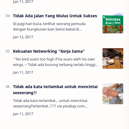
kepada Allah adalahcinta yang abadi …
Tidak Ada Jalan Yang Mulus Untuk Sukses
Di pagi hari buta, terlihat seorang pemuda
dengan bungkusan kain berisi bekal di
punggungnya tengah berjalan dengan tujuan
mendaki ke puncak gunung yang terkenal. via-
morguef…
Kekuatan Networking "Kerja Sama"
"No bird soars too high if he soars with his own
wings. – Tidak ada burung terbang terlalu tinggi
bila ia terbang dengan sayap-sayapnya sendiri."~
William Blake www.pexels…
Tidak ada kata terlambat untuk mencintai
seseorang!!
Tidak ada kata terlambat... untuk mencintai
seseorangTerlambat..??? via pixabay.com
Enggak ada yang terlambat dalam mencintai
seseorang... Saat kau benar-benar mencint…