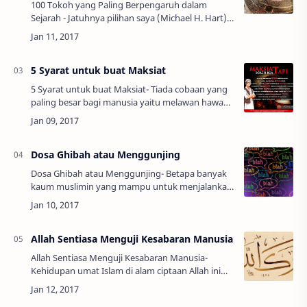
100 Tokoh yang Paling Berpengaruh dalam
Sejarah - Jatuhnya pilihan saya (Michael H. Hart)
kepada Nabi Muhammad dalam urutan pertama
daftar Seratus Tokoh yang berpengaruh di dunia
…
5 Syarat untuk buat Maksiat
5 Syarat untuk buat Maksiat- Tiada cobaan yang
paling besar bagi manusia yaitu melawan hawa
nafsu. Apalagi pada zaman sekarang, hal-hal
negatif sangat mudah diakses dimana dan kap…
Dosa Ghibah atau Menggunjing
Dosa Ghibah atau Menggunjing- Betapa banyak
kaum muslimin yang mampu untuk menjalankan
perintah Allah dengan baik, bisa menjalankan
sunnah-sunnah Nabi , mampu untuk menjauhk…
Allah Sentiasa Menguji Kesabaran Manusia
Allah Sentiasa Menguji Kesabaran Manusia-
Kehidupan umat Islam di alam ciptaan Allah ini
tidak terkecuali daripada berhadapan dengan
ujian dan cabaran. Allah sentiasa menguji manu…