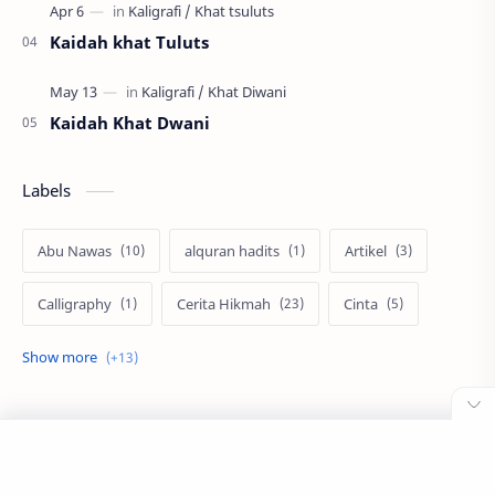
Kaidah khat Tuluts
Kaidah Khat Dwani
Labels
Abu Nawas
alquran hadits
Artikel
Calligraphy
Cerita Hikmah
Cinta
Dongeng Anak Islami
Dongeng Sebelum Tidur
Kajian Islam
Kaligrafi
Khat Diwani
Khat Farisi
Khat Naskhi
Khat Riq'ah